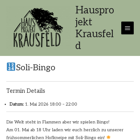
Zum
Hauspro
Inhalt
jekt
springen
Krausfel
Main
d
Men
Soli-Bingo
Termin Details
Datum:
1. Mai 2026 18:00
–
22:00
Die Welt steht in Flammen aber wir spielen Bingo!
Am 01. Mai ab 18 Uhr laden wir euch herzlich zu unserer
frühsommerlichen Hofkneipe mit Soli-Bingo ein! ​